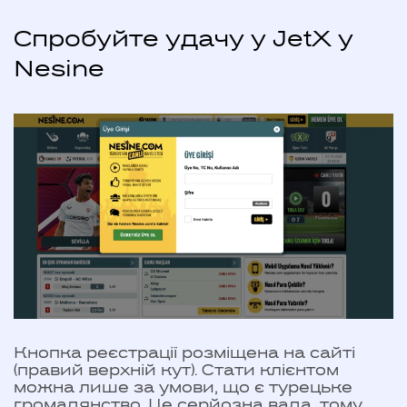
Спробуйте удачу у JetX у
Nesine
Кнопка реєстрації розміщена на сайті
(правий верхній кут). Стати клієнтом
можна лише за умови, що є турецьке
громадянство. Це серйозна вада, тому