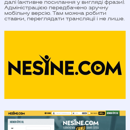
далі (активне посилання у вигляді фрази).
Адміністрацією передбачено зручну
мобільну версію. Там можна робити
ставки, переглядати трансляції і не лише.