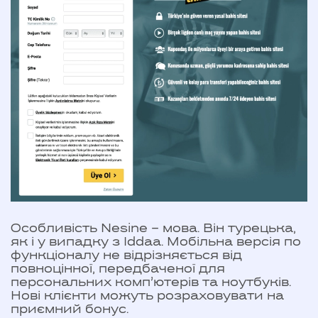
Особливість Nesine – мова. Він турецька,
як і у випадку з Iddaa. Мобільна версія по
функціоналу не відрізняється від
повноцінної, передбаченої для
персональних комп’ютерів та ноутбуків.
Нові клієнти можуть розраховувати на
приємний бонус.