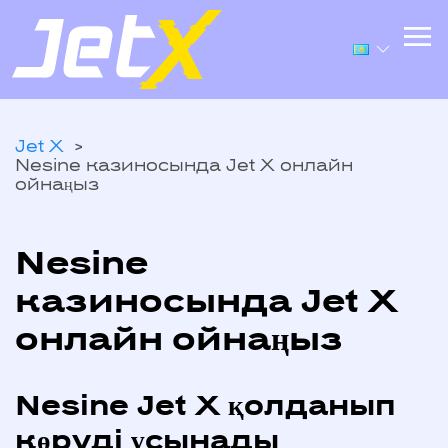
Jet X
Nesine казиносында Jet X онлайн
ойнаңыз
Nesine
казиносында Jet X
онлайн ойнаңыз
Nesine Jet X қолданып
көруді ұсынады