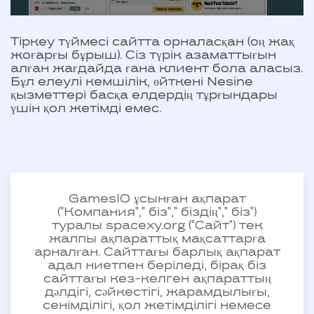
Тіркеу түймесі сайтта орналасқан (оң жақ
жоғарғы бұрыш). Сіз түрік азаматтығын
алған жағдайда ғана клиент бола аласыз.
Бұл елеулі кемшілік, өйткені Nesine
қызметтері басқа елдердің тұрғындары
үшін қол жетімді емес.
GamesIO ұсынған ақпарат
("Компания"," біз"," біздің"," біз")
туралы spacexy.org ("Сайт") тек
жалпы ақпараттық мақсаттарға
арналған. Сайттағы барлық ақпарат
адал ниетпен беріледі, бірақ біз
сайттағы кез-келген ақпараттың
дәлдігі, сәйкестігі, жарамдылығы,
сенімділігі, қол жетімділігі немесе