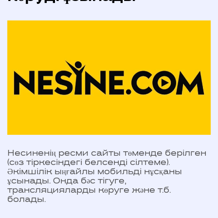
Несиненің ресми сайты төменде берілген
(сөз тіркесіндегі белсенді сілтеме).
Әкімшілік ыңғайлы мобильді нұсқаны
ұсынады. Онда бәс тігуге,
трансляцияларды көруге және т.б.
болады.