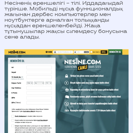
Несіненің ерекшелігі – тілі. Иддадағыдай
түрікше. Мобильді нұсқа функционалдық
жағынан дербес компьютерлер мен
ноутбуктерге арналған толыққанды
нұсқадан ерекшеленбейді. Жаңа
тұтынушылар жақсы сәлемдесу бонусына
сене алады.