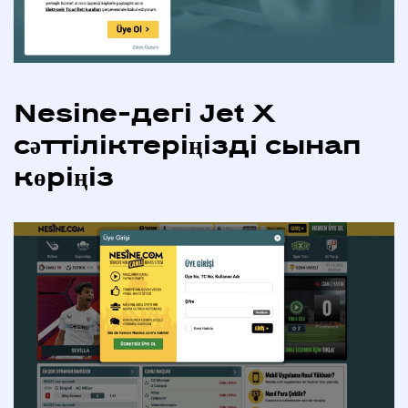
Nesine-дегі Jet X
сәттіліктеріңізді сынап
көріңіз