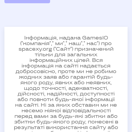
Інформація, надана GamesIO
("компанія"," ми"," наш"," нас") про
spacexy.org ("Сайт") призначений
тільки для загальних
інформаційних цілей. Вся
інформація на сайті надається
добросовісно, проте ми не робимо
жодних заяв або гарантій будь-
якого роду, явних або неявних,
щодо точності, адекватності,
дійсності, надійності, доступності
або повноти будь-якої інформації
на сайті. Ні за яких обставин ми не
несемо ніякої відповідальності
перед вами за будь-які збитки або
збитки будь-якого роду, понесені в
результаті використання сайту або