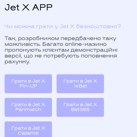
Jet X APP
Чи можна грати у Jet X безкоштовно?
Так, розробником передбачено таку
можливість. Багато online-казино
пропонують клієнтам демонстраційні
версії, що не потребують поповнення
рахунку.
Грати в Jet X
Грати в Jet X
Pin-UP
1xBet
Грати в Jet X
Грати в Jet X
Parimatch
Bet365
Грати в Jet X
Caliente