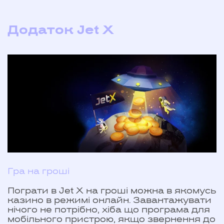
Додаток Jet X
Гра на гроші
Пограти в Jet X на гроші можна в якомусь
казино в режимі онлайн. Завантажувати
нічого не потрібно, хіба що програма для
мобільного пристрою, якщо звернення до