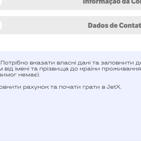
 Потрібно вказати власні дані та заповнити 
 від імені та прізвища до країни проживання
вимог немає).
овнити рахунок та почати грати в JetX.