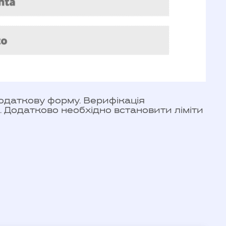
додаткову форму. Верифікація
. Додатково необхідно встановити ліміти