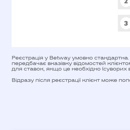
Реєстрація у Betway умовно стандартна.
передбачає вказівку відомостей клієнтом
для ставок, якщо це необхідно (суворих 
Відразу після реєстрації клієнт може поп