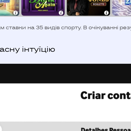
ставки на 35 видів спорту. В очікуванні рез
асну інтуїцію