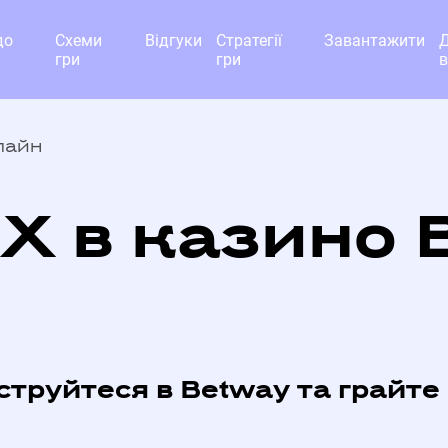
до
Схеми
Відгуки
Стратегії
Завантажити
гри
гри
в
нлайн
t X в казино
струйтеся в Betway та грайте 