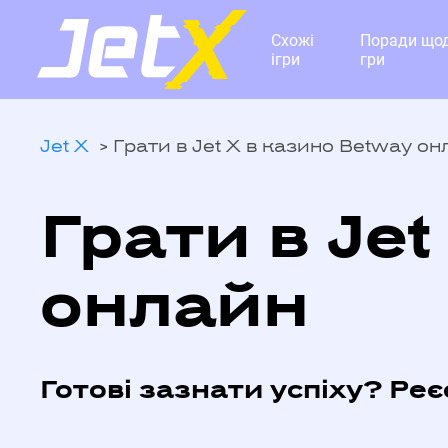
Схожі
Поради що
ігри
гри
Jet X
Грати в Jet X в казино Betway о
Грати в Je
онлайн
Готові зазнати успіху? Реє