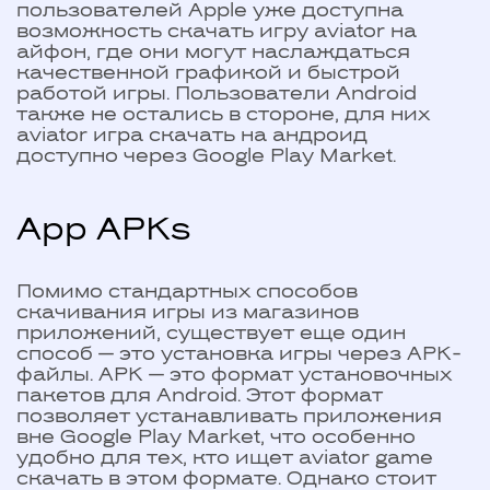
пользователей Apple уже доступна
возможность скачать игру aviator на
айфон, где они могут наслаждаться
качественной графикой и быстрой
работой игры. Пользователи Android
также не остались в стороне, для них
aviator игра скачать на андроид
доступно через Google Play Market.
App APKs
Помимо стандартных способов
скачивания игры из магазинов
приложений, существует еще один
способ — это установка игры через APK-
файлы. APK — это формат установочных
пакетов для Android. Этот формат
позволяет устанавливать приложения
вне Google Play Market, что особенно
удобно для тех, кто ищет aviator game
скачать в этом формате. Однако стоит