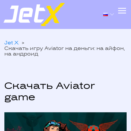
Jet X
Скачать игру Aviator на деньги: на айфон,
на андроид
Скачать Aviator
game