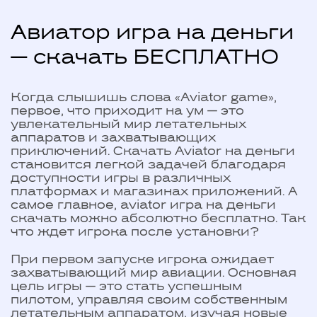
Авиатор игра на деньги
— скачать БЕСПЛАТНО
Когда слышишь слова «Aviator game»,
первое, что приходит на ум — это
увлекательный мир летательных
аппаратов и захватывающих
приключений. Скачать Aviator на деньги
становится легкой задачей благодаря
доступности игры в различных
платформах и магазинах приложений. А
самое главное, aviator игра на деньги
скачать можно абсолютно бесплатно. Так
что ждет игрока после установки?
При первом запуске игрока ожидает
захватывающий мир авиации. Основная
цель игры — это стать успешным
пилотом, управляя своим собственным
летательным аппаратом, изучая новые