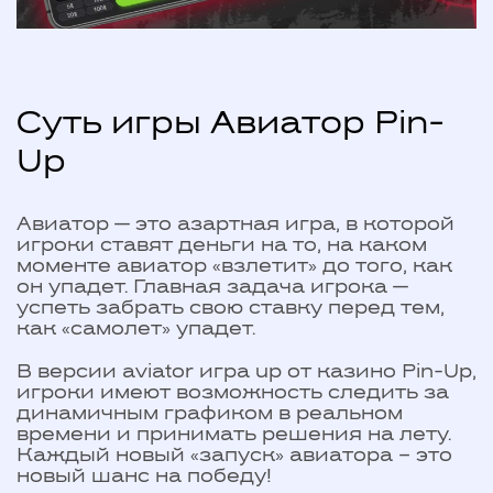
Суть игры Авиатор Pin-
Up
Авиатор — это азартная игра, в которой
игроки ставят деньги на то, на каком
моменте авиатор «взлетит» до того, как
он упадет. Главная задача игрока —
успеть забрать свою ставку перед тем,
как «самолет» упадет.
В версии aviator игра up от казино Pin-Up,
игроки имеют возможность следить за
динамичным графиком в реальном
времени и принимать решения на лету.
Каждый новый «запуск» авиатора – это
новый шанс на победу!