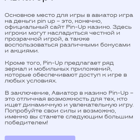
Основное место для игры в авиатор игра
на деньги pin up – это, конечно,
официальный сайт Pin-Up казино. Здесь
игроки могут насладиться честной и
прозрачной игрой, а также
воспользоваться различными бонусами
и акциями.
Кроме того, Pin-Up предлагает ряд
зеркал и мобильных приложений,
которые обеспечивают доступ к игре в
любых условиях.
В заключение, Авиатор в казино Pin-Up –
это отличная возможность для тех, кто
ищет динамичную и увлекательную игру.
Попробуйте свои силы и возможно,
именно вы станете следующим большим
победителем!