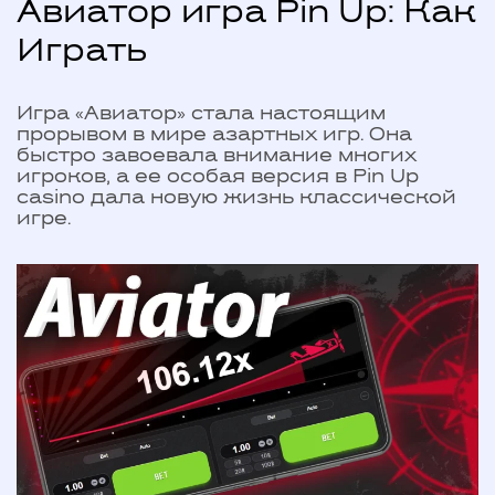
Авиатор игра Pin Up: Как
Играть
Игра «Авиатор» стала настоящим
прорывом в мире азартных игр. Она
быстро завоевала внимание многих
игроков, а ее особая версия в Pin Up
casino дала новую жизнь классической
игре.