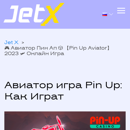
Jet X
🎮 Авиатор Пин Ап 🎲 【Pin Up Aviator】
2023 🛩️ Онлайн Игра
Авиатор игра Pin Up:
Как Играт