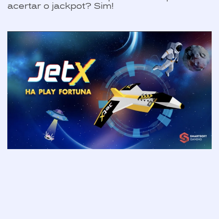
acertar o jackpot? Sim!