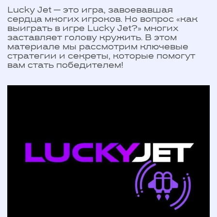
Lucky Jet — это игра, завоевавшая
сердца многих игроков. Но вопрос «как
выиграть в игре Lucky Jet?» многих
заставляет голову кружить. В этом
материале мы рассмотрим ключевые
стратегии и секреты, которые помогут
вам стать победителем!