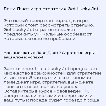
Лаки Джет игра стратегия Get Lucky Jet
Это новый тренд или подход к игре,
который стоит рассмотреть отдельно.
Get Lucky Jet стратегия может
предложить уникальные особенности,
которые вы еще не пробовали.
Как выиграть в Лаки Джет? Стратегия игры —
ваш ключ к успеху!
Заключение: Игра Lucky Jet предлагает
множество возможностей для стратегии
и тактики. Зная суть игры и понимая
лаки джет игра стратегия, вы можете
повысить свои шансы на успех.
Оставайтесь в курсе нововведений,
следите за сигналами и секретами, и
ваш путь к победе будет гораздо проще!