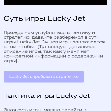
Суть игры Lucky Jet
Прежде чем углубляться в тактику и
стратегию, давайте разберемся в сути
игры Lucky Jet. Смысл игры заключается
в том, чтобы… [Тут следует детальное
описание игры, так как у меня нет
конкретной информации о содержании
игры].
Lucky Jet опробовать стратегию
Тактика игры Lucky Jet
Зная суть игры, можно перейти к