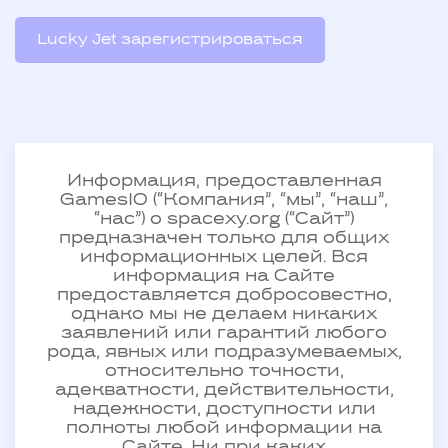
Lucky Jet зарегистрироваться
Информация, предоставленная
GamesIO (“Компания”, “мы”, “наш”,
“нас”) о spacexy.org (“Сайт”)
предназначен только для общих
информационных целей. Вся
информация на Сайте
предоставляется добросовестно,
однако мы не делаем никаких
заявлений или гарантий любого
рода, явных или подразумеваемых,
относительно точности,
адекватности, действительности,
надежности, доступности или
полноты любой информации на
Сайте. Ни при каких