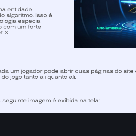
a entidade
o algoritmo. Isso é
logia especial
o com um forte
t X.
 um jogador pode abrir duas páginas do site e 
o jogo tanto ali quanto ali.
a seguinte imagem é exibida na tela: