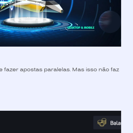
fazer apostas paralelas. Mas isso não faz