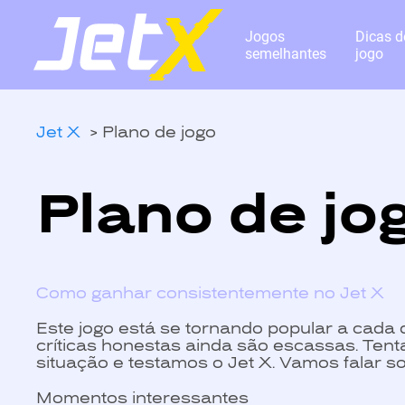
Jogos
Dicas d
semelhantes
jogo
Jet X
Plano de jogo
Plano de jo
Como ganhar consistentemente no Jet X
Este jogo está se tornando popular a cada d
críticas honestas ainda são escassas. Ten
situação e testamos o Jet X. Vamos falar so
Momentos interessantes