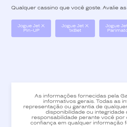
Qualquer cassino que você goste. Avalie as
Jogue Jet X
Jogue Jet X
Jogue Je
Pin-UP
1xBet
Parimat
As informações fornecidas pela Gam
informativos gerais. Todas as 
representação ou garantia de qualquer t
disponibilidade ou integridad
responsabilidade perante você por 
confiança em qualquer informação fo