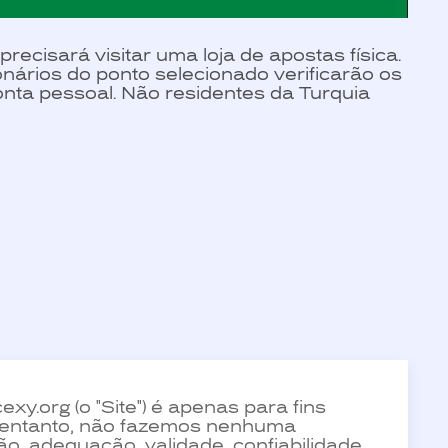
recisará visitar uma loja de apostas física.
nários do ponto selecionado verificarão os
onta pessoal. Não residentes da Turquia
y.org (o "Site") é apenas para fins
no entanto, não fazemos nenhuma
ão, adequação, validade, confiabilidade,