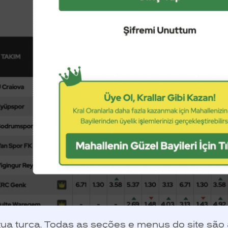
ua turca. Todas as seções e menus do site são