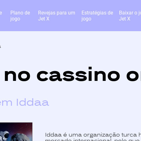
e
Plano de
Revejas para um
Estratégias de
Baixar o 
jogo
Jet X
jogo
Jet X
a
 no cassino o
em Iddaa
Iddaa é uma organização turca h