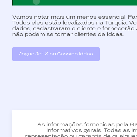
Vamos notar mais um menos essencial. Para s
Todos eles estão localizados na Turquia. V
dados, cadastraram o cliente e fornecerão
não podem se tornar clientes de Iddaa.
Jogue Jet X no Cassino Iddaa
As informações fornecidas pela Gam
informativos gerais. Todas as 
representação ou garantia de qualquer t