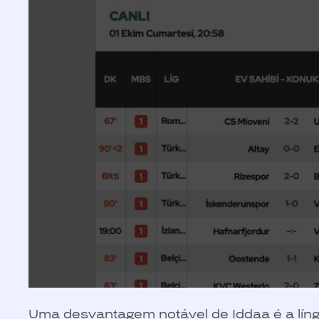
Uma desvantagem notável de Iddaa é a líng