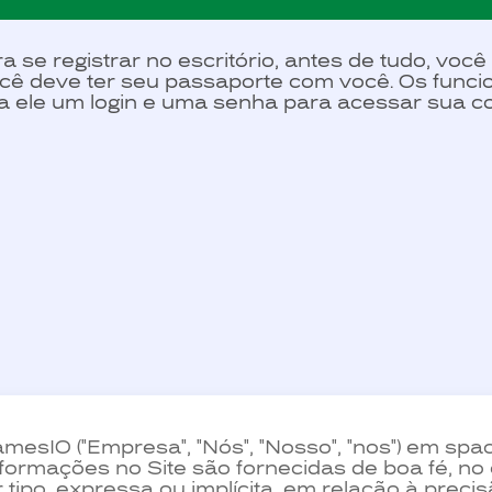
e registrar no escritório, antes de tudo, você p
ocê deve ter seu passaporte com você. Os funcio
 a ele um login e uma senha para acessar sua c
esIO ("Empresa", "Nós", "Nosso", "nos") em spacex
informações no Site são fornecidas de boa fé, 
ipo, expressa ou implícita, em relação à precis