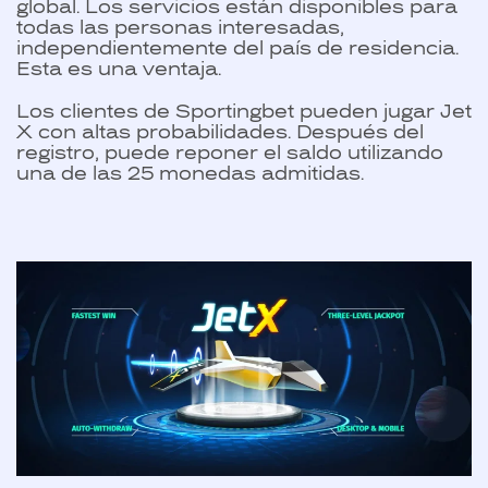
global. Los servicios están disponibles para
todas las personas interesadas,
independientemente del país de residencia.
Esta es una ventaja.
Los clientes de Sportingbet pueden jugar Jet
X con altas probabilidades. Después del
registro, puede reponer el saldo utilizando
una de las 25 monedas admitidas.