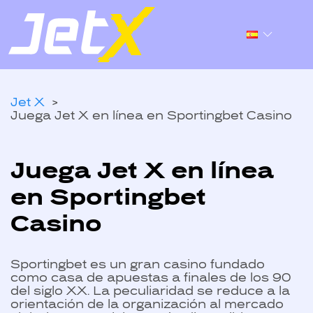
Jet X
Juega Jet X en línea en Sportingbet Casino
Juega Jet X en línea
en Sportingbet
Casino
Sportingbet es un gran casino fundado
como casa de apuestas a finales de los 90
del siglo XX. La peculiaridad se reduce a la
orientación de la organización al mercado