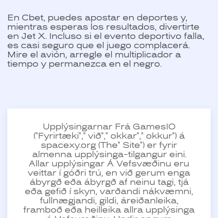
En Cbet, puedes apostar en deportes y,
mientras esperas los resultados, divertirte
en Jet X. Incluso si el evento deportivo falla,
es casi seguro que el juego complacerá.
Mire el avión, arregle el multiplicador a
tiempo y permanezca en el negro.
Upplýsingarnar Frá GamesIO
("Fyrirtæki"," við"," okkar"," okkur") á
spacexy.org (The" Site") er fyrir
almenna upplýsinga-tilgangur eini.
Allar upplýsingar Á Vefsvæðinu eru
veittar í góðri trú, en við gerum enga
ábyrgð eða ábyrgð af neinu tagi, tjá
eða gefið í skyn, varðandi nákvæmni,
fullnægjandi, gildi, áreiðanleika,
framboð eða heilleika allra upplýsinga