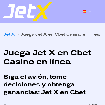
Jet X
Juega Jet X en Cbet Casino en línea
Juega Jet X en Cbet
Casino en línea
Siga el avión, tome
decisiones y obtenga
ganancias: Jet X en Cbet