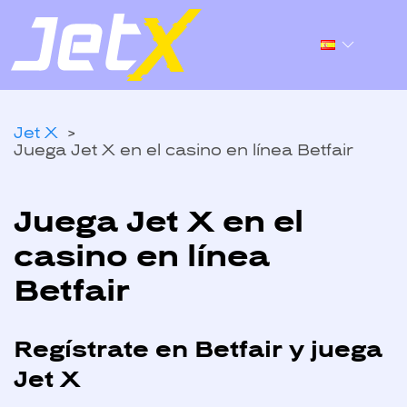
Jet X
Juega Jet X en el casino en línea Betfair
Juega Jet X en el
casino en línea
Betfair
Regístrate en Betfair y juega
Jet X