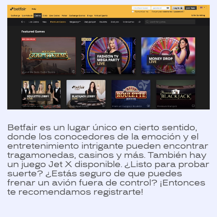
Betfair es un lugar único en cierto sentido,
donde los conocedores de la emoción y el
entretenimiento intrigante pueden encontrar
tragamonedas, casinos y más. También hay
un juego Jet X disponible. ¿Listo para probar
suerte? ¿Estás seguro de que puedes
frenar un avión fuera de control? ¡Entonces
te recomendamos registrarte!