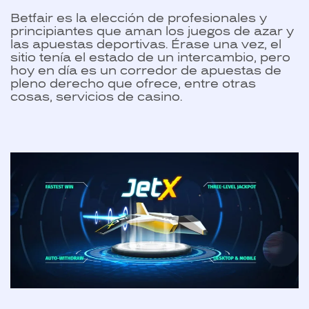
Betfair es la elección de profesionales y
principiantes que aman los juegos de azar y
las apuestas deportivas. Érase una vez, el
sitio tenía el estado de un intercambio, pero
hoy en día es un corredor de apuestas de
pleno derecho que ofrece, entre otras
cosas, servicios de casino.