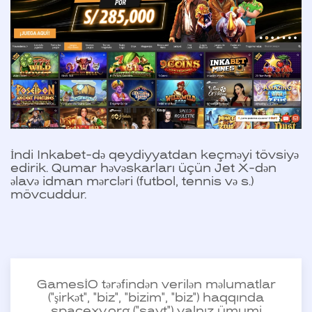
İndi Inkabet-də qeydiyyatdan keçməyi tövsiyə
edirik. Qumar həvəskarları üçün Jet X-dən
əlavə idman mərcləri (futbol, tennis və s.)
mövcuddur.
GamesİO tərəfindən verilən məlumatlar
("şirkət", "biz", "bizim", "biz") haqqında
spacexy.org ("sayt") yalnız ümumi