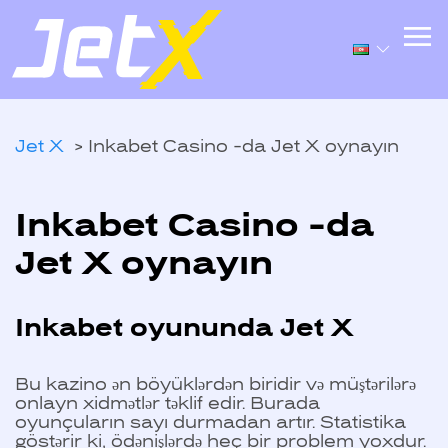
Jet X
Inkabet Casino -da Jet X oynayın
Inkabet Casino -da
Jet X oynayın
Inkabet oyununda Jet X
Bu kazino ən böyüklərdən biridir və müştərilərə
onlayn xidmətlər təklif edir. Burada
oyunçuların sayı durmadan artır. Statistika
göstərir ki, ödənişlərdə heç bir problem yoxdur.