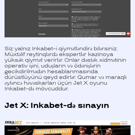
Siz yalnız Inkabet-i qiymətləndirə bilərsiniz.
Müxtəlif reytinqlərdə ekspertlər kazinoya
yüksək qiymət verirlər. Onlar dəstək xidmətinin
operativ işini, uduşların və ödənişlərin
gecikdirilmədən hesablanmasında
dürüstlüyünü qeyd edirlər. Qumar və maraqlı
əyləncə həvəskarları üçün Jet X oyunu
Inkabet-də mövcuddur.
Jet X: Inkabet-də sınayın