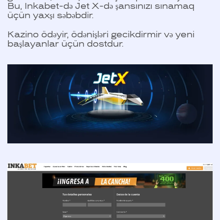
Bu, Inkabet-də Jet X-də şansınızı sınamaq
üçün yaxşı səbəbdir.
Kazino ödəyir, ödənişləri gecikdirmir və yeni
başlayanlar üçün dostdur.